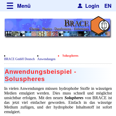
Menü
Login
EN
über BRACE
Leistungen
Neues
Newsticker
Newsletter
Veranstaltungen
Neubau
Nachrichten
Engineering
Soluspheres
Film
BRACE GmbH Deutsch
Anwendungen
Mikrokugelanlagen
Spherisator Serie
Kundenrezensionen
Anwendungsbeispiel -
Heizkammern
Spherisator M2
Dienstleistungen
Zertifikate
Soluspheres
Trockner
Pilotanlagen
Datenschutzerklärung
Mikrokugeln und Verfahren
Anwendungen
In vielen Anwendungen müssen hydrophobe Stoffe in wässrigen
Sortieranlagen
Medien emulgiert werden. Dies muss schnell und möglichst
Produktionsanlagen
Kontakt
Mikrokapseln
unsichtbar erfolgen. Mit den neuen
Solupheres
von BRACE ist
Aromakapseln
Informationsmaterial
Gebrauchte Maschinen - Angebote
das jetzt viel einfacher geworden. Einfach in das wässrige
Angebotsanfrage
Mikroverkapselung
Medium zufügen, und der hydrophobe Inhaltsstoff ist sofort
Emulgatoren
Hf and ZrHf mixed Microspheres
Jobbörse
emulgiert.
Angebotsanfrage