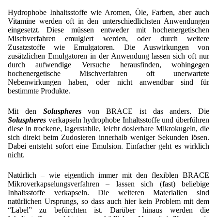
Lohnfertigung
Geschmacksmaskierung
Ultra spherical granulation (english)
Hydrophobe Inhaltsstoffe wie Aromen, Öle, Farben, aber auch
Kontakt
Mietanlagen
Vitamine werden oft in den unterschiedlichsten Anwendungen
Instant Kugeln
Ultra spherical granulation (francais)
eingesetzt. Diese müssen entweder mit hochenergetischen
Kontaktformular
Suche
Angebotsanfrage
Mischverfahren emulgiert werden, oder durch weitere
Katalysatorträger
Des microbilles de granulométrie précise
Zusatzstoffe wie Emulgatoren. Die Auswirkungen von
Angebotsanfrage
zusätzlichen Emulgatoren in der Anwendung lassen sich oft nur
Mitgliederseiten
Keramische Hohlkugeln
Runde Sache
durch aufwendige Versuche herausfinden, wohingegen
Bewertungsseite
hochenergetische Mischverfahren oft unerwartete
Polymere
Neu Registrieren
Login
Fraunhofer UMSICHT Tage
Nebenwirkungen haben, oder nicht anwendbar sind für
Anfahrt
bestimmte Produkte.
Zusatzinformationen
Probiotics Encapsulation
Neu Registrieren
Registrierung
Mit den
Soluspheres
von BRACE ist das anders. Die
Staubreduktion
Bestätigungsseite Registrierung
Powering Green Chemistry with Microspheres and
Soluspheres
verkapseln hydrophobe Inhaltsstoffe und überführen
Bestätigungsseite Anfrage
Microcapsules
diese in trockene, lagerstabile, leicht dosierbare Mikrokugeln, die
Angebotsanfrage
Account Aktiviert
sich direkt beim Zudosieren innerhalb weniger Sekunden lösen.
Bestätigungsseite Bewertung
Shaping of Alginate–Silica Hybrid Materials
Dabei entsteht sofort eine Emulsion. Einfacher geht es wirklich
Passwort vergessen
nicht.
Recovery of cobalt from dilute aqueous solutions
Natürlich – wie eigentlich immer mit den flexiblen BRACE
Development of alumina microspheres with controlled
Mikroverkapselungsverfahren – lassen sich (fast) beliebige
size and shape
Inhaltsstoffe verkapseln. Die weiteren Materialien sind
natürlichen Ursprungs, so dass auch hier kein Problem mit dem
Prilling technology at Gala
“Label” zu befürchten ist. Darüber hinaus werden die