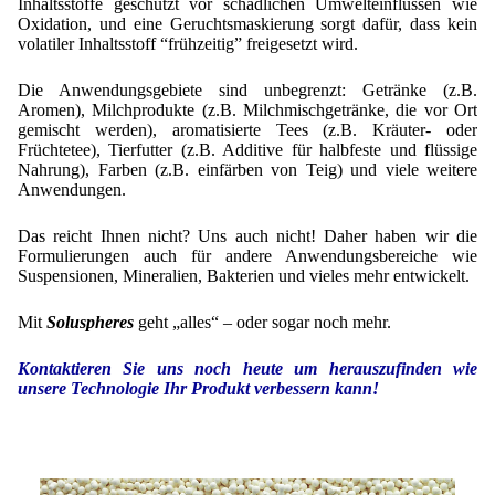
Inhaltsstoffe geschützt vor schädlichen Umwelteinflüssen wie
Oxidation, und eine Geruchtsmaskierung sorgt dafür, dass kein
Mikrokugeln für Instant-Getränkepulver
volatiler Inhaltsstoff “frühzeitig” freigesetzt wird.
A Leap Forward to Shaping Better Products –
Microencapsulation and Microgranulation
Die Anwendungsgebiete sind unbegrenzt: Getränke (z.B.
Aromen), Milchprodukte (z.B. Milchmischgetränke, die vor Ort
Drip Casting Technologies at BRACE - An overview
gemischt werden), aromatisierte Tees (z.B. Kräuter- oder
(Movie)
Früchtetee), Tierfutter (z.B. Additive für halbfeste und flüssige
Nahrung), Farben (z.B. einfärben von Teig) und viele weitere
Anwendungen.
Das reicht Ihnen nicht? Uns auch nicht! Daher haben wir die
Formulierungen auch für andere Anwendungsbereiche wie
Suspensionen, Mineralien, Bakterien und vieles mehr entwickelt.
Mit
Soluspheres
geht „alles“ – oder sogar noch mehr.
Kontaktieren Sie uns noch heute um herauszufinden wie
unsere Technologie Ihr Produkt verbessern kann!