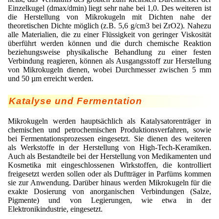
Einzelkugel (dmax/dmin) liegt sehr nahe bei 1,0. Des weiteren ist
die Herstellung von Mikrokugeln mit Dichten nahe der
theoretischen Dichte möglich (z.B. 5,6 g/cm3 bei ZrO2). Nahezu
alle Materialien, die zu einer Flüssigkeit von geringer Viskosität
überführt werden können und die durch chemische Reaktion
beziehungsweise physikalische Behandlung zu einer festen
Verbindung reagieren, können als Ausgangsstoff zur Herstellung
von Mikrokugeln dienen, wobei Durchmesser zwischen 5 mm
und 50 µm erreicht werden.
Katalyse und Fermentation
Mikrokugeln werden hauptsächlich als Katalysatorenträger in
chemischen und petrochemischen Produktionsverfahren, sowie
bei Fermentationsprozessen eingesetzt. Sie dienen des weiteren
als Werkstoffe in der Herstellung von High-Tech-Keramiken.
Auch als Bestandteile bei der Herstellung von Medikamenten und
Kosmetika mit eingeschlossenen Wirkstoffen, die kontrolliert
freigesetzt werden sollen oder als Duftträger in Parfüms kommen
sie zur Anwendung. Darüber hinaus werden Mikrokugeln für die
exakte Dosierung von anorganischen Verbindungen (Salze,
Pigmente) und von Legierungen, wie etwa in der
Elektronikindustrie, eingesetzt.