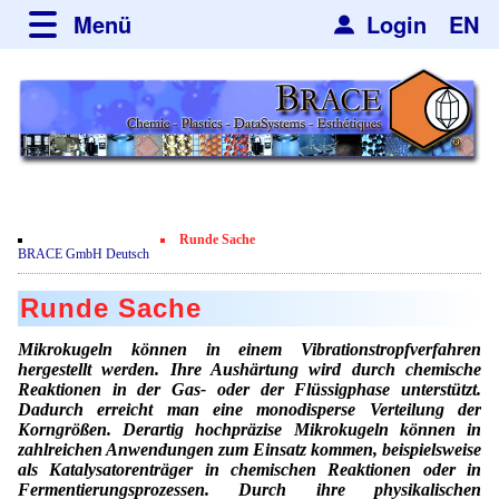
Menü
Login
EN
über BRACE
Leistungen
Neues
Newsticker
Newsletter
Veranstaltungen
Neubau
Nachrichten
Engineering
Runde Sache
Film
BRACE GmbH Deutsch
Mikrokugelanlagen
Spherisator Serie
Kundenrezensionen
Runde Sache
Heizkammern
Spherisator M2
Dienstleistungen
Zertifikate
Mikrokugeln können in einem Vibrationstropfverfahren
Trockner
Pilotanlagen
hergestellt werden. Ihre Aushärtung wird durch chemische
Datenschutzerklärung
Mikrokugeln und Verfahren
Anwendungen
Reaktionen in der Gas- oder der Flüssigphase unterstützt.
Sortieranlagen
Produktionsanlagen
Dadurch erreicht man eine monodisperse Verteilung der
Kontakt
Mikrokapseln
Aromakapseln
Informationsmaterial
Korngrößen. Derartig hochpräzise Mikrokugeln können in
Gebrauchte Maschinen - Angebote
Angebotsanfrage
zahlreichen Anwendungen zum Einsatz kommen, beispielsweise
Mikroverkapselung
Emulgatoren
als Katalysatorenträger in chemischen Reaktionen oder in
Hf and ZrHf mixed Microspheres
Jobbörse
Angebotsanfrage
Fermentierungsprozessen. Durch ihre physikalischen