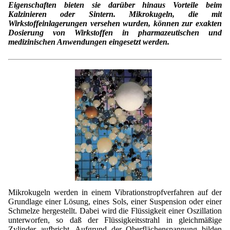
Lohnfertigung
Geschmacksmaskierung
Eigenschaften bieten sie darüber hinaus Vorteile beim
Ultra spherical granulation (english)
Kontakt
Kalzinieren oder Sintern. Mikrokugeln, die mit
Mietanlagen
Wirkstoffeinlagerungen versehen wurden, können zur exakten
Instant Kugeln
Ultra spherical granulation (francais)
Dosierung von Wirkstoffen in pharmazeutischen und
Kontaktformular
Suche
Angebotsanfrage
medizinischen Anwendungen eingesetzt werden.
Katalysatorträger
Des microbilles de granulométrie précise
Angebotsanfrage
Mitgliederseiten
Keramische Hohlkugeln
Bewertungsseite
Polymere
Neu Registrieren
Login
Fraunhofer UMSICHT Tage
Anfahrt
Soluspheres
Zusatzinformationen
Probiotics Encapsulation
Neu Registrieren
Registrierung
Staubreduktion
Bestätigungsseite Registrierung
Powering Green Chemistry with Microspheres and
Bestätigungsseite Anfrage
Microcapsules
Angebotsanfrage
Account Aktiviert
Bestätigungsseite Bewertung
Shaping of Alginate–Silica Hybrid Materials
Passwort vergessen
Recovery of cobalt from dilute aqueous solutions
Mikrokugeln werden in einem Vibrationstropfverfahren auf der
Development of alumina microspheres with controlled
Grundlage einer Lösung, eines Sols, einer Suspension oder einer
size and shape
Schmelze hergestellt. Dabei wird die Flüssigkeit einer Oszillation
unterworfen, so daß der Flüssigkeitsstrahl in gleichmäßige
Prilling technology at Gala
Zylinder aufbricht. Aufgrund der Oberflächenspannung bilden