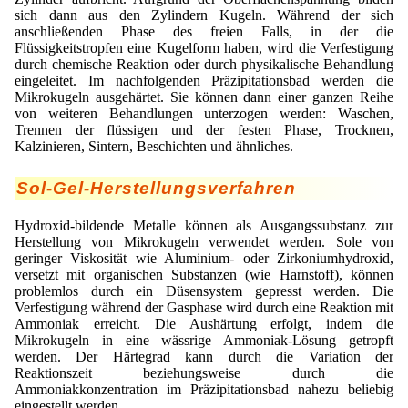
sich dann aus den Zylindern Kugeln. Während der sich
Mikrokugeln für Instant-Getränkepulver
anschließenden Phase des freien Falls, in der die
Flüssigkeitstropfen eine Kugelform haben, wird die Verfestigung
A Leap Forward to Shaping Better Products –
durch chemische Reaktion oder durch physikalische Behandlung
Microencapsulation and Microgranulation
eingeleitet. Im nachfolgenden Präzipitationsbad werden die
Mikrokugeln ausgehärtet. Sie können dann einer ganzen Reihe
Drip Casting Technologies at BRACE - An overview
von weiteren Behandlungen unterzogen werden: Waschen,
(Movie)
Trennen der flüssigen und der festen Phase, Trocknen,
Kalzinieren, Sintern, Beschichten und ähnliches.
Sol-Gel-Herstellungsverfahren
Hydroxid-bildende Metalle können als Ausgangssubstanz zur
Herstellung von Mikrokugeln verwendet werden. Sole von
geringer Viskosität wie Aluminium- oder Zirkoniumhydroxid,
versetzt mit organischen Substanzen (wie Harnstoff), können
problemlos durch ein Düsensystem gepresst werden. Die
Verfestigung während der Gasphase wird durch eine Reaktion mit
Ammoniak erreicht. Die Aushärtung erfolgt, indem die
Mikrokugeln in eine wässrige Ammoniak-Lösung getropft
werden. Der Härtegrad kann durch die Variation der
Reaktionszeit beziehungsweise durch die
Ammoniakkonzentration im Präzipitationsbad nahezu beliebig
eingestellt werden.