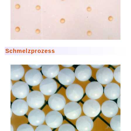
Mikrokugeln für Instant-Getränkepulver
A Leap Forward to Shaping Better Products –
Microencapsulation and Microgranulation
Drip Casting Technologies at BRACE - An overview
(Movie)
Schmelzprozess