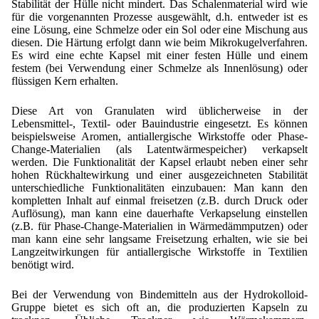
Stabilität der Hülle nicht mindert. Das Schalenmaterial wird wie
für die vorgenannten Prozesse ausgewählt, d.h. entweder ist es
eine Lösung, eine Schmelze oder ein Sol oder eine Mischung aus
diesen. Die Härtung erfolgt dann wie beim Mikrokugelverfahren.
Es wird eine echte Kapsel mit einer festen Hülle und einem
festem (bei Verwendung einer Schmelze als Innenlösung) oder
flüssigen Kern erhalten.
Diese Art von Granulaten wird üblicherweise in der
Lebensmittel-, Textil- oder Bauindustrie eingesetzt. Es können
beispielsweise Aromen, antiallergische Wirkstoffe oder Phase-
Change-Materialien (als Latentwärmespeicher) verkapselt
werden. Die Funktionalität der Kapsel erlaubt neben einer sehr
hohen Rückhaltewirkung und einer ausgezeichneten Stabilität
unterschiedliche Funktionalitäten einzubauen: Man kann den
kompletten Inhalt auf einmal freisetzen (z.B. durch Druck oder
Auflösung), man kann eine dauerhafte Verkapselung einstellen
(z.B. für Phase-Change-Materialien in Wärmedämmputzen) oder
man kann eine sehr langsame Freisetzung erhalten, wie sie bei
Langzeitwirkungen für antiallergische Wirkstoffe in Textilien
benötigt wird.
Bei der Verwendung von Bindemitteln aus der Hydrokolloid-
Gruppe bietet es sich oft an, die produzierten Kapseln zu