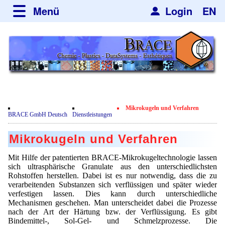
Menü
Login
EN
über BRACE
Leistungen
Neues
Newsticker
Newsletter
Veranstaltungen
Neubau
Nachrichten
Engineering
Mikrokugeln und Verfahren
Film
BRACE GmbH Deutsch
Dienstleistungen
Mikrokugelanlagen
Spherisator Serie
Kundenrezensionen
Mikrokugeln und Verfahren
Heizkammern
Spherisator M2
Dienstleistungen
Zertifikate
Mit Hilfe der patentierten BRACE-Mikrokugeltechnologie lassen
Trockner
Pilotanlagen
sich ultrasphärische Granulate aus den unterschiedlichsten
Datenschutzerklärung
Anwendungen
Rohstoffen herstellen. Dabei ist es nur notwendig, dass die zu
Sortieranlagen
Produktionsanlagen
verarbeitenden Substanzen sich verflüssigen und später wieder
Kontakt
Mikrokapseln
Aromakapseln
Informationsmaterial
verfestigen lassen. Dies kann durch unterschiedliche
Gebrauchte Maschinen - Angebote
Angebotsanfrage
Mechanismen geschehen. Man unterscheidet dabei die Prozesse
Mikroverkapselung
Emulgatoren
nach der Art der Härtung bzw. der Verflüssigung. Es gibt
Hf and ZrHf mixed Microspheres
Jobbörse
Angebotsanfrage
Bindemittel-, Sol-Gel- und Schmelzprozesse. Die