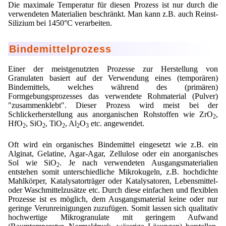
Die maximale Temperatur für diesen Prozess ist nur durch die
verwendeten Materialien beschränkt. Man kann z.B. auch Reinst-
Silizium bei 1450°C verarbeiten.
Bindemittelprozess
Einer der meistgenutzten Prozesse zur Herstellung von
Granulaten basiert auf der Verwendung eines (temporären)
Bindemittels, welches während des (primären)
Formgebungsprozesses das verwendete Rohmaterial (Pulver)
"zusammenklebt". Dieser Prozess wird meist bei der
Schlickerherstellung aus anorganischen Rohstoffen wie ZrO
,
2
HfO
, SiO
, TiO
, Al
O
etc. angewendet.
2
2
2
2
3
Oft wird ein organisches Bindemittel eingesetzt wie z.B. ein
Alginat, Gelatine, Agar-Agar, Zellulose oder ein anorganisches
Sol wie SiO
. Je nach verwendeten Ausgangsmaterialien
2
entstehen somit unterschiedliche Mikrokugeln, z.B. hochdichte
Mahlkörper, Katalysatorträger oder Katalysatoren, Lebensmittel-
oder Waschmittelzusätze etc. Durch diese einfachen und flexiblen
Prozesse ist es möglich, dem Ausgangsmaterial keine oder nur
geringe Verunreinigungen zuzufügen. Somit lassen sich qualitativ
hochwertige Mikrogranulate mit geringem Aufwand