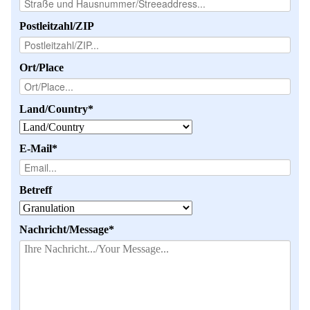
Mikrokugeln für Instant-Getränkepulver
Postleitzahl/ZIP
A Leap Forward to Shaping Better Products –
Microencapsulation and Microgranulation
Ort/Place
Drip Casting Technologies at BRACE - An overview
(Movie)
Pflichtfeld
Land/Country
*
Pflichtfeld
E-Mail
*
Betreff
Pflichtfeld
Nachricht/Message
*