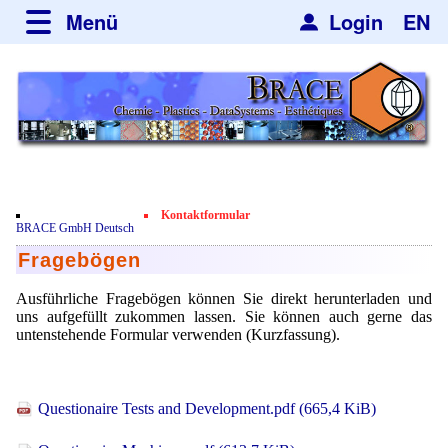
Menü
Login
EN
über BRACE
Leistungen
Neues
Newsticker
Newsletter
Veranstaltungen
Neubau
Nachrichten
Engineering
Kontaktformular
Film
BRACE GmbH Deutsch
Mikrokugelanlagen
Spherisator Serie
Fragebögen
Kundenrezensionen
Heizkammern
Spherisator M2
Dienstleistungen
Zertifikate
Ausführliche Fragebögen können Sie direkt herunterladen und
uns aufgefüllt zukommen lassen. Sie können auch gerne das
Trockner
Pilotanlagen
Datenschutzerklärung
Mikrokugeln und Verfahren
untenstehende Formular verwenden (Kurzfassung).
Anwendungen
Sortieranlagen
Produktionsanlagen
Kontakt
Mikrokapseln
Aromakapseln
Informationsmaterial
Gebrauchte Maschinen - Angebote
Angebotsanfrage
Questionaire Tests and Development.pdf
(665,4 KiB)
Mikroverkapselung
Emulgatoren
Hf and ZrHf mixed Microspheres
Jobbörse
Angebotsanfrage