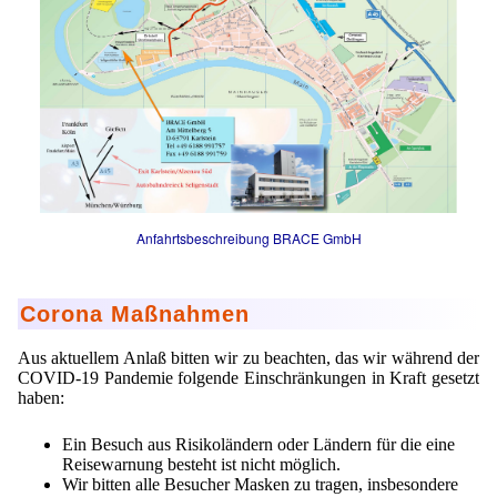
Mikrokugeln für Instant-Getränkepulver
A Leap Forward to Shaping Better Products –
Microencapsulation and Microgranulation
Drip Casting Technologies at BRACE - An overview
(Movie)
Anfahrtsbeschreibung BRACE GmbH
Corona Maßnahmen
Aus aktuellem Anlaß bitten wir zu beachten, das wir während der
COVID-19 Pandemie folgende Einschränkungen in Kraft gesetzt
haben:
Ein Besuch aus Risikoländern oder Ländern für die eine
Reisewarnung besteht ist nicht möglich.
Wir bitten alle Besucher Masken zu tragen, insbesondere