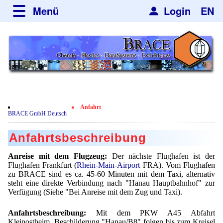
Menü
Login
EN
über BRACE
Leistungen
Neues
Newsticker
Newsletter
Veranstaltungen
Neubau
Nachrichten
Engineering
Anfahrt
Film
BRACE GmbH Deutsch
Mikrokugelanlagen
Spherisator Serie
Kundenrezensionen
Anfahrtsbeschreibung
Heizkammern
Spherisator M2
Dienstleistungen
Zertifikate
Anreise mit dem Flugzeug:
Der nächste Flughafen ist der
Trockner
Pilotanlagen
Flughafen Frankfurt (
Rhein-Main-Airport
FRA). Vom Flughafen
Datenschutzerklärung
Mikrokugeln und Verfahren
Anwendungen
zu BRACE sind es ca. 45-60 Minuten mit dem Taxi, alternativ
Sortieranlagen
Produktionsanlagen
steht eine direkte Verbindung nach "Hanau Hauptbahnhof" zur
Kontakt
Mikrokapseln
Aromakapseln
Informationsmaterial
Verfügung (Siehe "Bei Anreise mit dem Zug und Taxi).
Gebrauchte Maschinen - Angebote
Angebotsanfrage
Mikroverkapselung
Emulgatoren
Hf and ZrHf mixed Microspheres
Anfahrtsbeschreibung:
Mit dem PKW A45 Abfahrt
Jobbörse
Angebotsanfrage
Kleinostheim, Beschilderung "Hanau/B8" folgen bis zum Kreisel