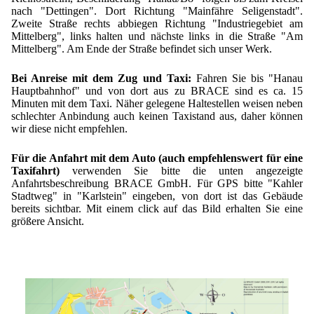
Lohnfertigung
Geschmacksmaskierung
nach "Dettingen". Dort Richtung "Mainfähre Seligenstadt".
Ultra spherical granulation (english)
Kontakt
Zweite Straße rechts abbiegen Richtung "Industriegebiet am
Mietanlagen
Instant Kugeln
Mittelberg", links halten und nächste links in die Straße "Am
Ultra spherical granulation (francais)
Mittelberg". Am Ende der Straße befindet sich unser Werk.
Kontaktformular
Suche
Angebotsanfrage
Katalysatorträger
Des microbilles de granulométrie précise
Angebotsanfrage
Bei Anreise mit dem Zug und Taxi:
Fahren Sie bis "Hanau
Mitgliederseiten
Keramische Hohlkugeln
Hauptbahnhof" und von dort aus zu BRACE sind es ca. 15
Runde Sache
Bewertungsseite
Minuten mit dem Taxi. Näher gelegene Haltestellen weisen neben
Polymere
Neu Registrieren
Login
schlechter Anbindung auch keinen Taxistand aus, daher können
Fraunhofer UMSICHT Tage
wir diese nicht empfehlen.
Soluspheres
Zusatzinformationen
Probiotics Encapsulation
Neu Registrieren
Registrierung
Für die Anfahrt mit dem Auto (auch empfehlenswert für eine
Staubreduktion
Bestätigungsseite Registrierung
Taxifahrt)
verwenden Sie bitte die unten angezeigte
Powering Green Chemistry with Microspheres and
Bestätigungsseite Anfrage
Anfahrtsbeschreibung BRACE GmbH. Für GPS bitte "Kahler
Microcapsules
Angebotsanfrage
Account Aktiviert
Stadtweg" in "Karlstein" eingeben, von dort ist das Gebäude
bereits sichtbar. Mit einem click auf das Bild erhalten Sie eine
Bestätigungsseite Bewertung
Shaping of Alginate–Silica Hybrid Materials
Passwort vergessen
größere Ansicht.
Recovery of cobalt from dilute aqueous solutions
Development of alumina microspheres with controlled
size and shape
Prilling technology at Gala