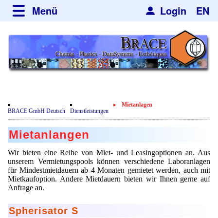
Menü
Login
EN
über BRACE
Leistungen
Neues
Newsticker
Newsletter
Veranstaltungen
Neubau
Nachrichten
Engineering
Mietanlagen
Film
BRACE GmbH Deutsch
Dienstleistungen
Mikrokugelanlagen
Spherisator Serie
Kundenrezensionen
Mietanlangen
Heizkammern
Spherisator M2
Dienstleistungen
Zertifikate
Wir bieten eine Reihe von Miet- und Leasingoptionen an. Aus
Trockner
Pilotanlagen
unserem Vermietungspools können verschiedene Laboranlagen
Datenschutzerklärung
Mikrokugeln und Verfahren
Anwendungen
für Mindestmietdauern ab 4 Monaten gemietet werden, auch mit
Sortieranlagen
Produktionsanlagen
Mietkaufoption. Andere Mietdauern bieten wir Ihnen gerne auf
Kontakt
Mikrokapseln
Aromakapseln
Informationsmaterial
Anfrage an.
Gebrauchte Maschinen - Angebote
Angebotsanfrage
Mikroverkapselung
Emulgatoren
Hf and ZrHf mixed Microspheres
Jobbörse
Spherisator S
Angebotsanfrage