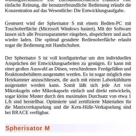
einfache Reinung, die benutzerfreundliche Bedienung erlaubt die
Mikrokugeln für Instant-Getränkepulver
Konzentration auf das Wesentliche: Die Entwicklungsaufgabe.
A Leap Forward to Shaping Better Products –
Gesteuert wird der Spherisator S mit einem Bedien-PC mit
Microencapsulation and Microgranulation
Touchoberfläche (Microsoft Windows basiert). Mit der Software
lassen sich alle Prozessparameter eingeben, abspeichern und auch
Drip Casting Technologies at BRACE - An overview
wieder laden. Die optimal gestaltete Bedienoberfläche erlaubt
(Movie)
sogar die Bedienung mit Handschuhen.
Der Spherisator S ist voll konfigurierbar um den individuellen
Ansprüchen der Entwicklungsarbeiten zu genügen. Er kann mit
einer großen Auswahl an Düsen, verschiedenen Feedgefäßen und
Reaktionsbehältern ausgestattet werden. Es ist sogar möglich eine
Heizkammer anzuschliessen, die auch mit einem Laborkühlturm
ausgestattet werden kann. Somit läßt sich jede Art von
Mikrokugeln oder Mikrokapseln einfach und direkt entwickeln,
sogar kleine Muster durch den maximalen Durchsatz von etwa 1
L/h sind herstellbar. Optimierte und zertifizierte Materialien für
die Matrixverkapselung und die Kern-Hülle-Verkapselung sind
bei BRACE verfügbar.
Spherisator M