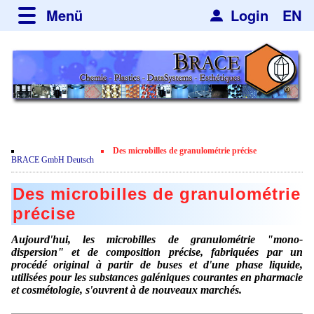
Menü
Login
EN
über BRACE
Leistungen
Neues
Newsticker
Newsletter
Veranstaltungen
Neubau
Nachrichten
Engineering
Des microbilles de granulométrie précise
Film
BRACE GmbH Deutsch
Mikrokugelanlagen
Spherisator Serie
Kundenrezensionen
Des microbilles de granulométrie
Heizkammern
Spherisator M2
Dienstleistungen
Zertifikate
précise
Trockner
Pilotanlagen
Datenschutzerklärung
Mikrokugeln und Verfahren
Anwendungen
Aujourd'hui, les microbilles de granulométrie "mono-
Sortieranlagen
dispersion" et de composition précise, fabriquées par un
Produktionsanlagen
Kontakt
Mikrokapseln
procédé original à partir de buses et d'une phase liquide,
Aromakapseln
Informationsmaterial
Gebrauchte Maschinen - Angebote
utilisées pour les substances galéniques courantes en pharmacie
Angebotsanfrage
Mikroverkapselung
et cosmétologie, s'ouvrent à de nouveaux marchés.
Emulgatoren
Hf and ZrHf mixed Microspheres
Jobbörse
Angebotsanfrage