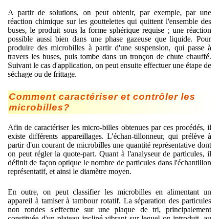
Mikrokugeln für Instant-Getränkepulver
A partir de solutions, on peut obtenir, par exemple, par une
réaction chimique sur les gouttelettes qui quittent l'ensemble des
A Leap Forward to Shaping Better Products –
buses, le produit sous la forme sphérique requise ; une réaction
Microencapsulation and Microgranulation
possible aussi bien dans une phase gazeuse que liquide. Pour
produire des microbilles à partir d'une suspension, qui passe à
travers les buses, puis tombe dans un tronçon de chute chauffé.
Drip Casting Technologies at BRACE - An overview
Suivant le cas d'application, on peut ensuite effectuer une étape de
(Movie)
séchage ou de frittage.
Comment caractériser et contrôler les
microbilles?
Afin de caractériser les micro-billes obtenues par ces procédés, il
existe différents appareillages. L'échan-tillonneur, qui prélève à
partir d'un courant de microbilles une quantité représentative dont
on peut régler la quote-part. Quant à l'analyseur de particules, il
définit de façon optique le nombre de particules dans l'échantillon
représentatif, et ainsi le diamètre moyen.
En outre, on peut classifier les microbilles en alimentant un
appareil à tamiser à tambour rotatif. La séparation des particules
non rondes s'effectue sur une plaque de tri, principalement
constituée d'un plateau incliné vibrant sur lequel on introduit, au