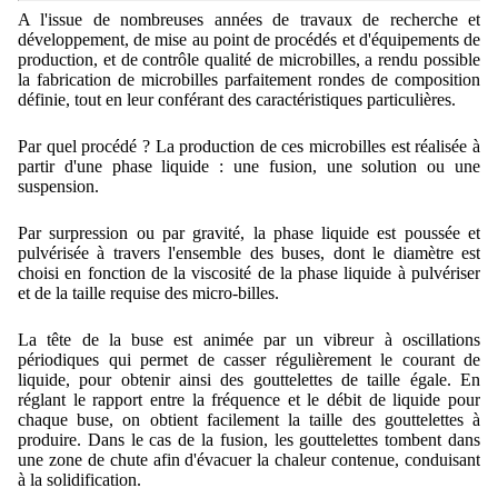
Lohnfertigung
Geschmacksmaskierung
Ultra spherical granulation (english)
A l'issue de nombreuses années de travaux de recherche et
Kontakt
développement, de mise au point de procédés et d'équipements de
Mietanlagen
Instant Kugeln
production, et de contrôle qualité de microbilles, a rendu possible
Ultra spherical granulation (francais)
Kontaktformular
la fabrication de microbilles parfaitement rondes de composition
Suche
Angebotsanfrage
Katalysatorträger
définie, tout en leur conférant des caractéristiques particulières.
Angebotsanfrage
Mitgliederseiten
Keramische Hohlkugeln
Runde Sache
Par quel procédé ? La production de ces microbilles est réalisée à
Bewertungsseite
partir d'une phase liquide : une fusion, une solution ou une
Polymere
Neu Registrieren
Login
suspension.
Fraunhofer UMSICHT Tage
Anfahrt
Soluspheres
Zusatzinformationen
Probiotics Encapsulation
Neu Registrieren
Par surpression ou par gravité, la phase liquide est poussée et
Registrierung
pulvérisée à travers l'ensemble des buses, dont le diamètre est
Staubreduktion
Bestätigungsseite Registrierung
Powering Green Chemistry with Microspheres and
choisi en fonction de la viscosité de la phase liquide à pulvériser
Bestätigungsseite Anfrage
Microcapsules
et de la taille requise des micro-billes.
Angebotsanfrage
Account Aktiviert
Bestätigungsseite Bewertung
Shaping of Alginate–Silica Hybrid Materials
La tête de la buse est animée par un vibreur à oscillations
Passwort vergessen
périodiques qui permet de casser régulièrement le courant de
Recovery of cobalt from dilute aqueous solutions
liquide, pour obtenir ainsi des gouttelettes de taille égale. En
réglant le rapport entre la fréquence et le débit de liquide pour
Development of alumina microspheres with controlled
chaque buse, on obtient facilement la taille des gouttelettes à
size and shape
produire. Dans le cas de la fusion, les gouttelettes tombent dans
une zone de chute afin d'évacuer la chaleur contenue, conduisant
à la solidification.
Prilling technology at Gala