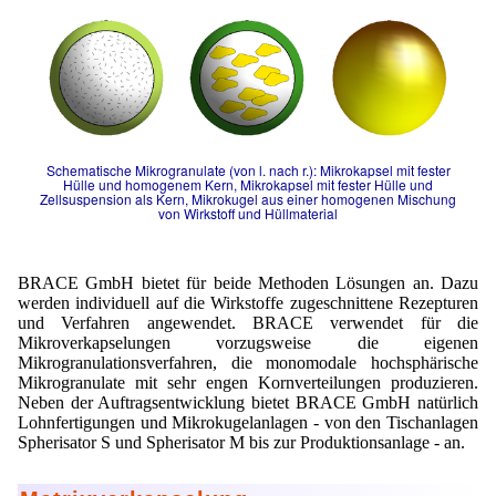
Mikrokugeln für Instant-Getränkepulver
A Leap Forward to Shaping Better Products –
Microencapsulation and Microgranulation
Drip Casting Technologies at BRACE - An overview
(Movie)
Schematische Mikrogranulate (von l. nach r.): Mikrokapsel mit fester
Hülle und homogenem Kern, Mikrokapsel mit fester Hülle und
Zellsuspension als Kern, Mikrokugel aus einer homogenen Mischung
von Wirkstoff und Hüllmaterial
BRACE GmbH bietet für beide Methoden Lösungen an. Dazu
werden individuell auf die Wirkstoffe zugeschnittene Rezepturen
und Verfahren angewendet. BRACE verwendet für die
Mikroverkapselungen vorzugsweise die eigenen
Mikrogranulationsverfahren, die monomodale hochsphärische
Mikrogranulate mit sehr engen Kornverteilungen produzieren.
Neben der Auftragsentwicklung bietet BRACE GmbH natürlich
Lohnfertigungen und Mikrokugelanlagen - von den Tischanlagen
Spherisator S und Spherisator M bis zur Produktionsanlage - an.