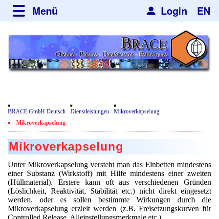
Menü
Login
EN
über BRACE
Leistungen
Neues
Newsticker
Newsletter
Veranstaltungen
Neubau
Nachrichten
Engineering
Film
BRACE GmbH Deutsch
Dienstleistungen
Mikroverkapselung
Mikrokugelanlagen
Spherisator Serie
Mikroverkapselung
Kundenrezensionen
Heizkammern
Spherisator M2
Dienstleistungen
Mikroverkapselung
Zertifikate
Trockner
Pilotanlagen
Datenschutzerklärung
Mikrokugeln und Verfahren
Unter Mikroverkapselung versteht man das Einbetten mindestens
Anwendungen
einer Substanz (Wirkstoff) mit Hilfe mindestens einer zweiten
Sortieranlagen
Produktionsanlagen
Kontakt
(Hüllmaterial). Erstere kann oft aus verschiedenen Gründen
Mikrokapseln
Aromakapseln
Informationsmaterial
(Löslichkeit, Reaktivität, Stabilität etc.) nicht direkt eingesetzt
Gebrauchte Maschinen - Angebote
Angebotsanfrage
werden, oder es sollen bestimmte Wirkungen durch die
Mikroverkapselung
Emulgatoren
Mikroverkapselung erzielt werden (z.B. Freisetzungskurven für
Hf and ZrHf mixed Microspheres
Jobbörse
Angebotsanfrage
Controlled Release, Alleinstellungsmerkmale etc.).