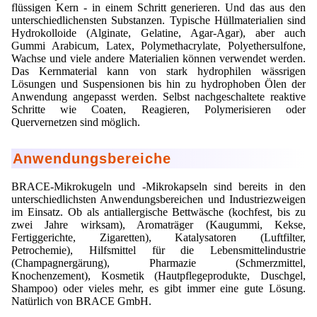
flüssigen Kern - in einem Schritt generieren. Und das aus den
unterschiedlichensten Substanzen. Typische Hüllmaterialien sind
Hydrokolloide (Alginate, Gelatine, Agar-Agar), aber auch
Gummi Arabicum, Latex, Polymethacrylate, Polyethersulfone,
Wachse und viele andere Materialien können verwendet werden.
Das Kernmaterial kann von stark hydrophilen wässrigen
Lösungen und Suspensionen bis hin zu hydrophoben Ölen der
Anwendung angepasst werden. Selbst nachgeschaltete reaktive
Schritte wie Coaten, Reagieren, Polymerisieren oder
Quervernetzen sind möglich.
Anwendungsbereiche
BRACE-Mikrokugeln und -Mikrokapseln sind bereits in den
unterschiedlichsten Anwendungsbereichen und Industriezweigen
im Einsatz. Ob als antiallergische Bettwäsche (kochfest, bis zu
zwei Jahre wirksam), Aromaträger (Kaugummi, Kekse,
Fertiggerichte, Zigaretten), Katalysatoren (Luftfilter,
Petrochemie), Hilfsmittel für die Lebensmittelindustrie
(Champagnergärung), Pharmazie (Schmerzmittel,
Knochenzement), Kosmetik (Hautpflegeprodukte, Duschgel,
Shampoo) oder vieles mehr, es gibt immer eine gute Lösung.
Natürlich von BRACE GmbH.